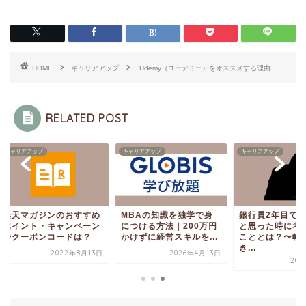
HOME
キャリアアップ
Udemy（ユーデミー）をオススメする理由
RELATED POST
リアアップ
キャリアアップ
キャリアアップ
天マガジンのおすすめ
MBAの知識を独学で身
銀行員2年目で辞め
イント・キャンペーン
につける方法｜200万円
と思った時に考える
クーポンコードは？
かけずに経営スキルを...
こととは？〜転職す
き...
2022年8月13日
2026年4月13日
2022年8