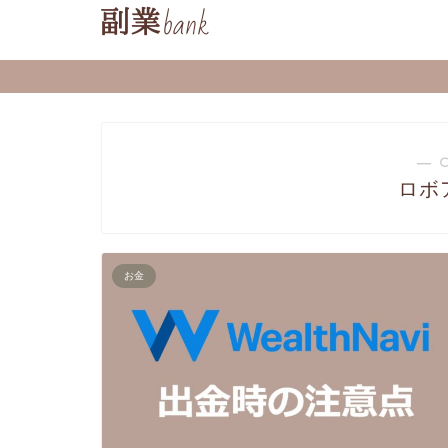
― 
ロボ
お金