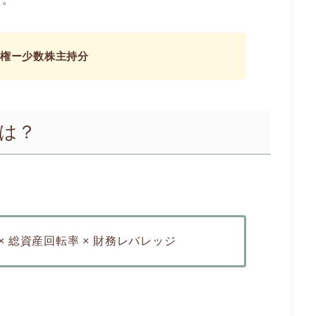
権ー少数株主持分
には？
 × 総資産回転率 × 財務レバレッジ