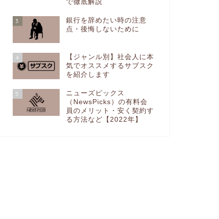
で徹底解説
銀行を辞めたい時の注意
3
点・後悔しないために
【ジャンル別】社会人に本
4
気でオススメするサブスク
を紹介します
ニューズピックス
5
（NewsPicks）の有料会
員のメリット・安く契約す
る方法など【2022年】