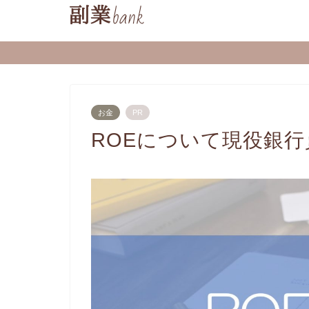
お金
PR
ROEについて現役銀