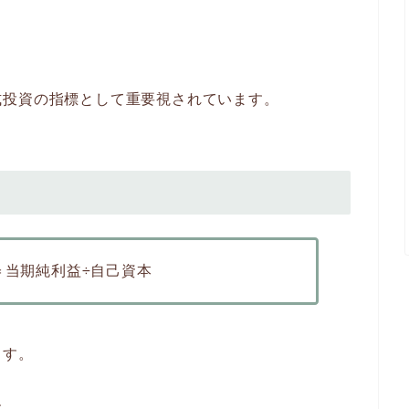
式投資の指標として重要視されています。
＝当期純利益÷自己資本
ます。
す。