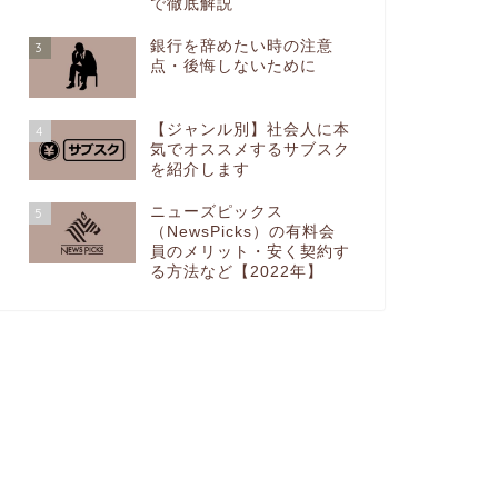
で徹底解説
銀行を辞めたい時の注意
3
点・後悔しないために
【ジャンル別】社会人に本
4
気でオススメするサブスク
を紹介します
ニューズピックス
5
（NewsPicks）の有料会
員のメリット・安く契約す
る方法など【2022年】