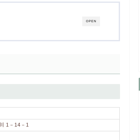
OPEN
 1－14－1