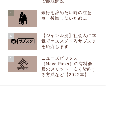
で徹底解説
銀行を辞めたい時の注意
3
点・後悔しないために
【ジャンル別】社会人に本
4
気でオススメするサブスク
を紹介します
ニューズピックス
5
（NewsPicks）の有料会
員のメリット・安く契約す
る方法など【2022年】