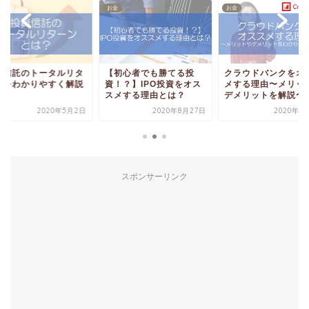
お金
お金
初心者でも勝てる投
クラウドバンクをオスス
投資信託のトータル
！？】IPO投資をオス
メする理由〜メリットや
ーンをわかりやすく
メする理由とは？
デメリットを解説〜
2020年8月27日
2020年5月11日
2020年5
スポンサーリンク