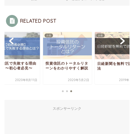
RELATED POST
お金
お金
資信託で失敗する理由
投資信託のトータルリタ
日経新聞を無料で読
は？〜初心者必見〜
ーンをわかりやすく解説
法
2020年8月11日
2020年5月2日
2019年1
スポンサーリンク