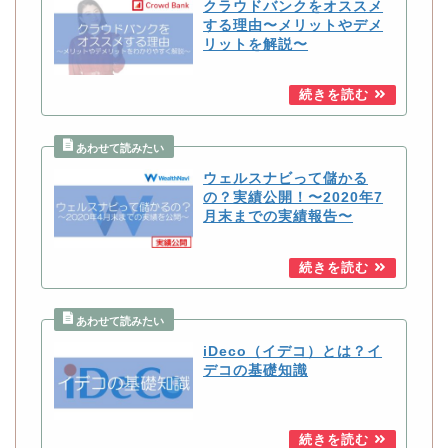
クラウドバンクをオススメ
する理由〜メリットやデメ
リットを解説〜
ウェルスナビって儲かる
の？実績公開！〜2020年7
月末までの実績報告〜
iDeco（イデコ）とは？イ
デコの基礎知識