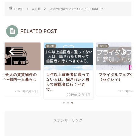
HOME
未分類
渋谷の穴場カフェ〜SHARE LOUNGE〜
RELATED POST
類
未分類
未分類
卒社会人の賃貸物件の
１年以上歯医者に通って
ブライダルフェア体
び方〜都内一人暮らし
ない人は、騙されたと思
（ゼクシィ）
〜
って歯医者に行くべき
で...
2020年2月17日
2019年12
2019年12月11日
スポンサーリンク