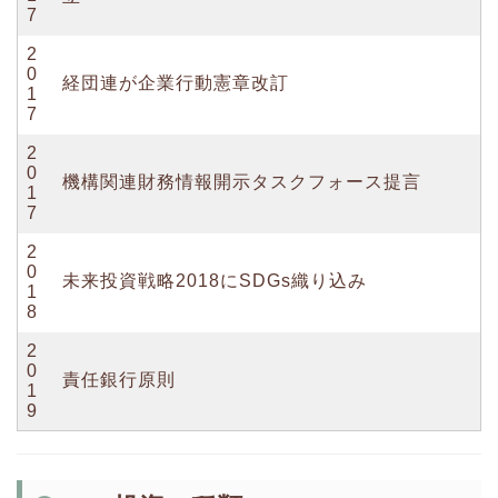
7
2
0
経団連が企業行動憲章改訂
1
7
2
0
機構関連財務情報開示タスクフォース提言
1
7
2
0
未来投資戦略2018にSDGs織り込み
1
8
2
0
責任銀行原則
1
9