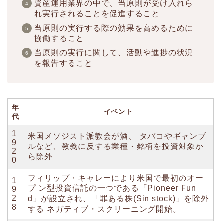
資産運用業界の中で、当原則が受け入れら
れ実行されることを促進すること
当原則の実行する際の効果を高めるために
協働すること
当原則の実行に関して、活動や進捗の状況
を報告すること
年
イベント
代
1
米国メソジスト派教会が酒、 タバコやギャンブ
9
ルなど、教義に反する業種・銘柄を投資対象か
2
ら除外
0
フィリップ・キャレーにより米国で最初のオー
1
プ ン型投資信託の一つである「Pioneer Fun
9
2
d」が設立され、「罪ある株(Sin stock)」を除外
8
する ネガティブ・スクリーニング開始。