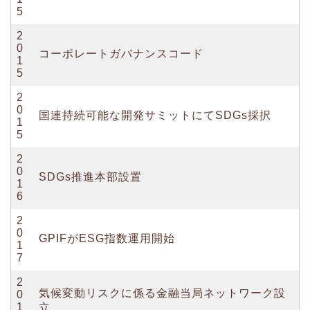
5
2
0
コーポレートガバナンスコード
1
5
2
0
国連持続可能な開発サミットにてSDGs採択
1
5
2
0
SDGs推進本部設置
1
6
2
0
GPIFがESG指数運用開始
1
7
2
気候変動リスクに係る金融当局ネットワーク設
0
1
立