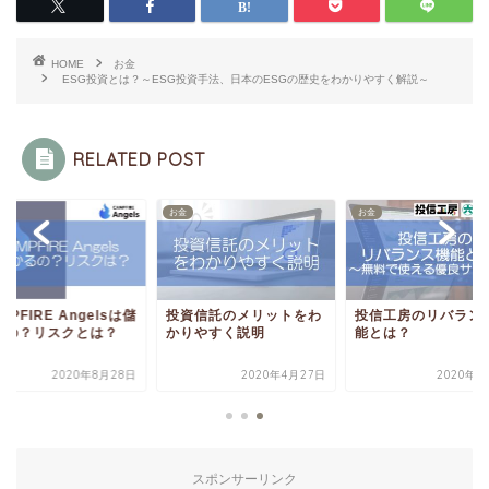
HOME
お金
ESG投資とは？～ESG投資手法、日本のESGの歴史をわかりやすく解説～
RELATED POST
お金
お金
MPFIRE Angelsは儲
投資信託のメリットをわ
投信工房のリバラン
るの？リスクとは？
かりやすく説明
能とは？
2020年8月28日
2020年4月27日
2020年8
スポンサーリンク