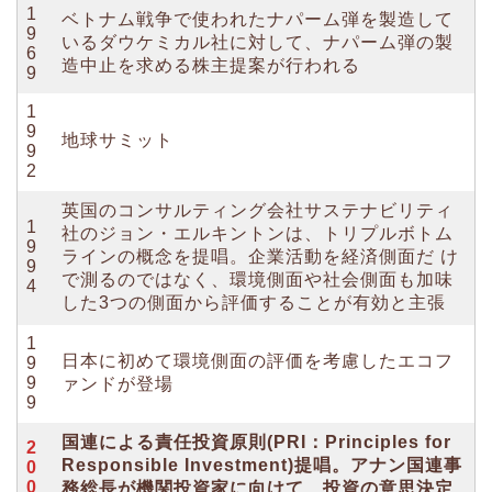
1
ベトナム戦争で使われたナパーム弾を製造して
9
いるダウケミカル社に対して、ナパーム弾の製
6
造中止を求める株主提案が行われる
9
1
9
地球サミット
9
2
英国のコンサルティング会社サステナビリティ
1
社のジョン・エルキントンは、トリプルボトム
9
ラインの概念を提唱。企業活動を経済側面だ け
9
で測るのではなく、環境側面や社会側面も加味
4
した3つの側面から評価することが有効と主張
1
日本に初めて環境側面の評価を考慮したエコフ
9
9
ァンドが登場
9
国連による責任投資原則(PRI：Principles for
2
Responsible Investment)提唱。アナン国連事
0
0
務総長が機関投資家に向けて、投資の意思決定