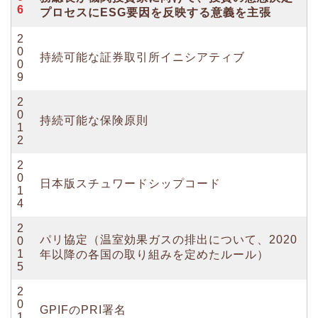
6
プロセスにESG要因を反映する意義を主張
2
0
持続可能な証券取引所イニシアティブ
0
9
2
0
持続可能な保険原則
1
2
2
0
日本版スチュワードシップコード
1
4
2
パリ協定（温室効果ガスの排出について、2020
0
1
年以降の各国の取り組みを定めたルール）
5
2
0
GPIFのPRI署名
1