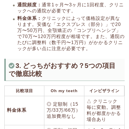
通院頻度：
通常1ヶ月〜3ヶ月に1回程度、クリニ
ックへの通院が必要です。
料金体系：
クリニックによって価格設定が異な
ります。安価な「エクスプレス（部分）」で20
万〜50万円、全顎矯正の「コンプリヘンシブ」
で70万〜120万円程度が相場です。また、通院の
たびに調整料（数千円〜1万円）がかかるクリニ
ックが多い点に注意が必要です。
3. どっちがおすすめ？5つの項目
で徹底比較
比較項目
Oh my teeth
インビザライン
△ クリニック
◎ 定額制（15
毎に変動。調整
料金体系
万/33万/66万）
料が都度かかる
追加費用なし
場合あり