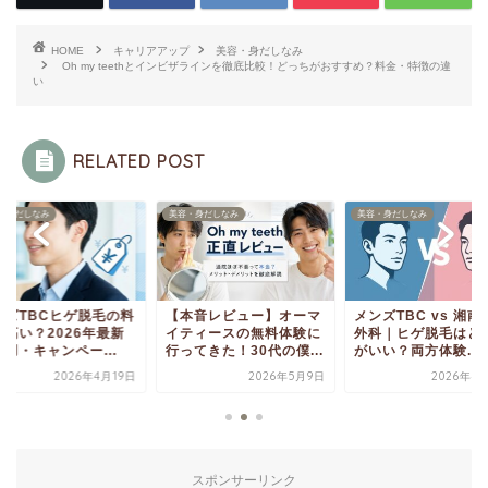
HOME
キャリアアップ
美容・身だしなみ
Oh my teethとインビザラインを徹底比較！どっちがおすすめ？料金・特徴の違
い
RELATED POST
容・身だしなみ
美容・身だしなみ
美容・身だしなみ
本音レビュー】オーマ
メンズTBC vs 湘南美容
メンズTBCヒゲ脱
ティースの無料体験に
外科｜ヒゲ脱毛はどっち
金は高い？2026年
ってきた！30代の僕...
がいい？両方体験...
の費用・キャンペー..
2026年5月9日
2026年4月19日
2026年4
スポンサーリンク