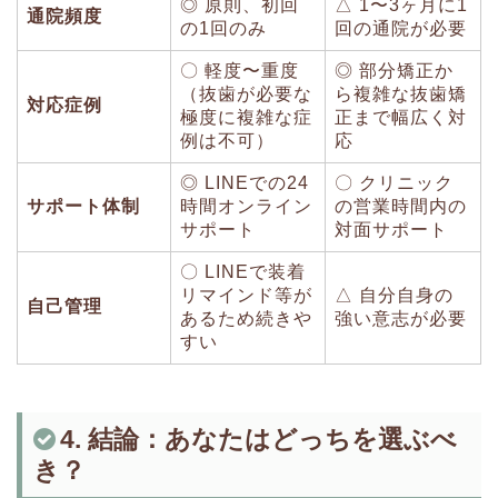
◎ 原則、初回
△ 1〜3ヶ月に1
通院頻度
の1回のみ
回の通院が必要
〇 軽度〜重度
◎ 部分矯正か
（抜歯が必要な
ら複雑な抜歯矯
対応症例
極度に複雑な症
正まで幅広く対
例は不可）
応
◎ LINEでの24
〇 クリニック
サポート体制
時間オンライン
の営業時間内の
サポート
対面サポート
〇 LINEで装着
リマインド等が
△ 自分自身の
自己管理
あるため続きや
強い意志が必要
すい
4. 結論：あなたはどっちを選ぶべ
き？