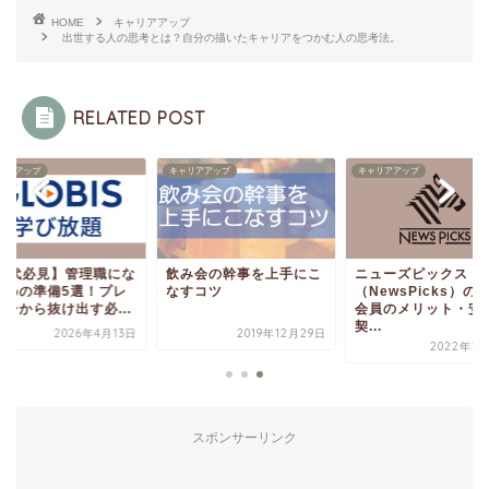
HOME
キャリアアップ
出世する人の思考とは？自分の描いたキャリアをつかむ人の思考法。
RELATED POST
リアアップ
キャリアアップ
キャリアアップ
30代必見】管理職にな
ニューズピックス
飲み会の幹事を上手にこ
ための準備5選！プレ
（NewsPicks）の
なすコツ
ヤーから抜け出す必...
会員のメリット・安
契...
2026年4月13日
2019年12月29日
2022年2月
スポンサーリンク